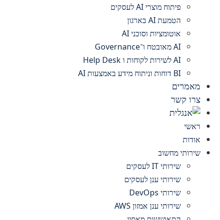
פיתוח מוצרי AI לעסקים
הטמעת AI בארגון
אוטומציות וסוכני AI
AI מאובטח ו־Governance
AI לשירות לקוחות ו Help Desk
BI דוחות וניתוח מידע באמצעות AI
מאמרים
צרו קשר
ראשי
אודות
שירותי מחשוב
שירותי IT לעסקים
שירותי ענן לעסקים
שירותי DevOps
שירותי ענן אמזון AWS
התאוששות מאסון