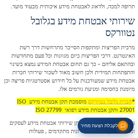
תרופה למכה, ולדאוג לאבטחת מידע איכותית מבעוד מועד.
שירותי אבטחת מידע בגלובל
נטוורקס
מרבית הפריצות ומתקפות הסייבר מתרחשות דרך רשת
האינטרנט. דרכי הפריצות כיום מגוונות וכל פעם מתחדשות
ובהתאם אליהם – כך גם תחום אבטחת המידע נמצא בשינוי
והתפתחות תמידית ולכן חשוב מאוד לשכור שירותי חברות
אבטחת מידע שמעודכנות על כל חידוש אסטרטגיות פריצה וכן
מיומנת בחסימה ומניעת גורמים אלו.
*
חברת גלובל נטוורקס
מוסמכת תקן אבטחת מידע ISO
27001 ותקן אבטחת מידע רפואי ISO 27799
גלובל נטוורקס מתמחה במתן שירותי אבטחת מידע לעסקים
לקבלת הצעת מחיר
ומציעה מגוון רחב של פתרונות מתקדמים , פעולות