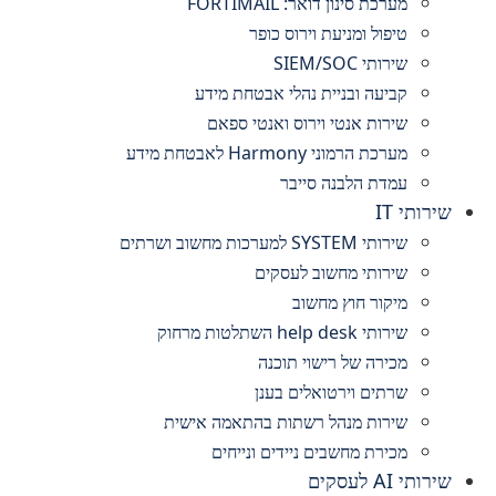
מערכת סינון דואר: FORTIMAIL
טיפול ומניעת וירוס כופר
שירותי SIEM/SOC
קביעה ובניית נהלי אבטחת מידע
שירות אנטי וירוס ואנטי ספאם
מערכת הרמוני Harmony לאבטחת מידע
עמדת הלבנה סייבר
שירותי IT
שירותי SYSTEM למערכות מחשוב ושרתים
שירותי מחשוב לעסקים
מיקור חוץ מחשוב
שירותי help desk השתלטות מרחוק
מכירה של רישוי תוכנה
שרתים וירטואלים בענן
שירות מנהל רשתות בהתאמה אישית
מכירת מחשבים ניידים ונייחים
שירותי AI לעסקים