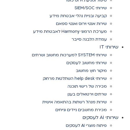
טיפול ומניעת וירוס כופר
שירותי SIEM/SOC
קביעה ובניית נהלי אבטחת מידע
שירות אנטי וירוס ואנטי ספאם
מערכת הרמוני Harmony לאבטחת מידע
עמדת הלבנה סייבר
שירותי IT
שירותי SYSTEM למערכות מחשוב ושרתים
שירותי מחשוב לעסקים
מיקור חוץ מחשוב
שירותי help desk השתלטות מרחוק
מכירה של רישוי תוכנה
שרתים וירטואלים בענן
שירות מנהל רשתות בהתאמה אישית
מכירת מחשבים ניידים ונייחים
שירותי AI לעסקים
פיתוח מוצרי AI לעסקים