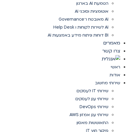
הטמעת AI בארגון
אוטומציות וסוכני AI
AI מאובטח ו־Governance
AI לשירות לקוחות ו Help Desk
BI דוחות וניתוח מידע באמצעות AI
מאמרים
צרו קשר
ראשי
אודות
שירותי מחשוב
שירותי IT לעסקים
שירותי ענן לעסקים
שירותי DevOps
שירותי ענן אמזון AWS
התאוששות מאסון
מיקור חוץ IT