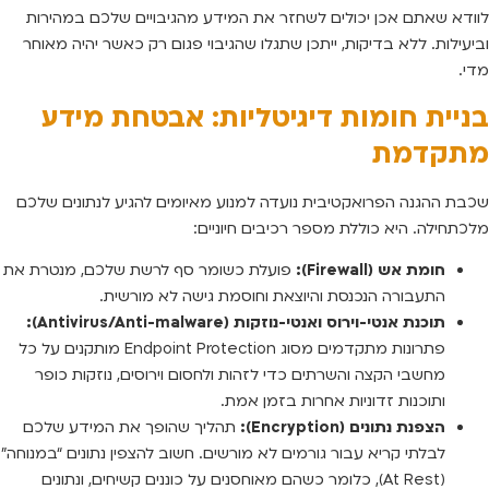
לוודא שאתם אכן יכולים לשחזר את המידע מהגיבויים שלכם במהירות
וביעילות. ללא בדיקות, ייתכן שתגלו שהגיבוי פגום רק כאשר יהיה מאוחר
מדי.
בניית חומות דיגיטליות: אבטחת מידע
מתקדמת
שכבת ההגנה הפרואקטיבית נועדה למנוע מאיומים להגיע לנתונים שלכם
מלכתחילה. היא כוללת מספר רכיבים חיוניים:
חומת אש (Firewall):
פועלת כשומר סף לרשת שלכם, מנטרת את
התעבורה הנכנסת והיוצאת וחוסמת גישה לא מורשית.
תוכנת אנטי-וירוס ואנטי-נוזקות (Antivirus/Anti-malware):
פתרונות מתקדמים מסוג Endpoint Protection מותקנים על כל
מחשבי הקצה והשרתים כדי לזהות ולחסום וירוסים, נוזקות כופר
ותוכנות זדוניות אחרות בזמן אמת.
הצפנת נתונים (Encryption):
תהליך שהופך את המידע שלכם
לבלתי קריא עבור גורמים לא מורשים. חשוב להצפין נתונים “במנוחה”
(At Rest), כלומר כשהם מאוחסנים על כוננים קשיחים, ונתונים