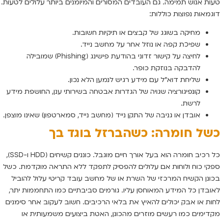
טעות אנוש תמימה. גם העובדים המסורים והמיומנים ביותר עלולים לטעות.
דוגמאות נפוצות כוללות:
מחיקה בשוגג של קבצים או תיקיות חשובות.
שפיכת קפה או נוזל אחר על מחשב נייד.
לחיצה על קישור זדוני בהודעת פישינג (Phishing) שמובילה
להדבקה בנוזקת כופר.
שליחת דוא”ל עם מידע רגיש לנמען הלא נכון.
קונפיגורציה שגויה של הגדרות אבטחה בשירותי ענן, החושפת מידע
לרשת.
אובדן או גניבה של התקן נייד (מחשב נייד, סמארטפון) שאינו מוצפן.
כשל חומרה: כשהברזל בוגד בך
כל רכיב חומרה הוא בעל אורך חיים מוגבל. כוננים קשיחים (HDD ו-SSD),
ספקי כוח ולוחות אם עלולים להפסיק לתפקד ללא התראה מוקדמת. כשל
בכונן הקשיח המרכזי של השרת או של מחשב עובד קריטי עלול להוביל
לאובדן כל המידע המאוחסן עליו. גורמים סביבתיים כמו התחממות יתר,
לחות או אבק יכולים להאיץ את בלאי הרכיבים. חשוב לעקוב אחר סימנים
מקדימים כמו רעשים מוזרים מהכונן, האטת ביצועים משמעותית או