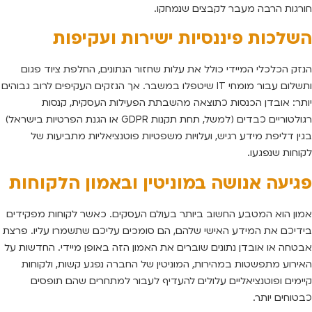
חורגות הרבה מעבר לקבצים שנמחקו.
השלכות פיננסיות ישירות ועקיפות
הנזק הכלכלי המיידי כולל את עלות שחזור הנתונים, החלפת ציוד פגום
ותשלום עבור מומחי IT שיטפלו במשבר. אך הנזקים העקיפים לרוב גבוהים
יותר: אובדן הכנסות כתוצאה מהשבתת הפעילות העסקית, קנסות
רגולטוריים כבדים (למשל, תחת תקנות GDPR או הגנת הפרטיות בישראל)
בגין דליפת מידע רגיש, ועלויות משפטיות פוטנציאליות מתביעות של
לקוחות שנפגעו.
פגיעה אנושה במוניטין ובאמון הלקוחות
אמון הוא המטבע החשוב ביותר בעולם העסקים. כאשר לקוחות מפקידים
בידיכם את המידע האישי שלהם, הם סומכים עליכם שתשמרו עליו. פרצת
אבטחה או אובדן נתונים שוברים את האמון הזה באופן מיידי. החדשות על
האירוע מתפשטות במהירות, המוניטין של החברה נפגע קשות, ולקוחות
קיימים ופוטנציאליים עלולים להעדיף לעבור למתחרים שהם תופסים
כבטוחים יותר.