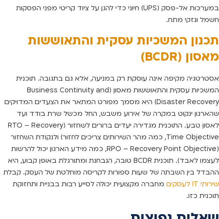
במערכות אל-פסק (UPS) חיוני כדי להגן על ציוד קריטי מפני הפסקות
חשמל ונזקי מתח.
תכנון המשכיות עסקית והתאוששות
מאסון (BCDR)
אסטרטגיה מקיפה אינה עוסקת רק במניעה, אלא גם בתגובה. תוכנית
המשכיות עסקית והתאוששות מאסון (Business Continuity and
Disaster Recovery) היא מסמך מפורט המתאר את הצעדים המדויקים
שהארגון ינקוט במקרה של אירוע משבש, החל מכשל שרת בודד ועד
לאסון טבע. התוכנית מגדירה יעדים ברורים לשחזור (RTO – Recovery
Time Objective, כמה מהר השירותים צריכים לחזור) ולנקודת השחזור
(RPO – Recovery Point Objective, כמה מידע הארגון יכול להרשות
לעצמו לאבד). תוכנית BCDR טובה, הנבחנת ומתורגלת באופן קבוע, היא
ההבדל בין השבתה של שעות ספורות לקריסה מוחלטת של העסק. קבלת
שירותי IT לעסקים
מחברה מקצועית יכולה לסייע רבות בבניית ותחזוקת
תוכנית כזו.
שאלות נפוצות