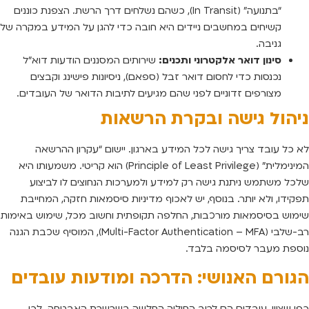
“בתנועה” (In Transit), כשהם נשלחים דרך הרשת. הצפנת כוננים
קשיחים במחשבים ניידים היא חובה כדי להגן על המידע במקרה של
גניבה.
סינון דואר אלקטרוני ותכנים:
שירותים המסננים הודעות דוא”ל
נכנסות כדי לחסום דואר זבל (ספאם), ניסיונות פישינג וקבצים
מצורפים זדוניים לפני שהם מגיעים לתיבות הדואר של העובדים.
ניהול גישה ובקרת הרשאות
לא כל עובד צריך גישה לכל המידע בארגון. יישום “עקרון ההרשאה
המינימלית” (Principle of Least Privilege) הוא קריטי. משמעותו היא
שלכל משתמש ניתנת גישה רק למידע ולמערכות הנחוצים לו לביצוע
תפקידו, ולא יותר. בנוסף, יש לאכוף מדיניות סיסמאות חזקה, המחייבת
שימוש בסיסמאות מורכבות, החלפה תקופתית וחשוב מכל, שימוש באימות
רב-שלבי (Multi-Factor Authentication – MFA), המוסיף שכבת הגנה
נוספת מעבר לסיסמה בלבד.
הגורם האנושי: הדרכה ומודעות עובדים
כפי שצוין, עובדים הם לרוב החוליה החלשה בשרשרת האבטחה. לכן,