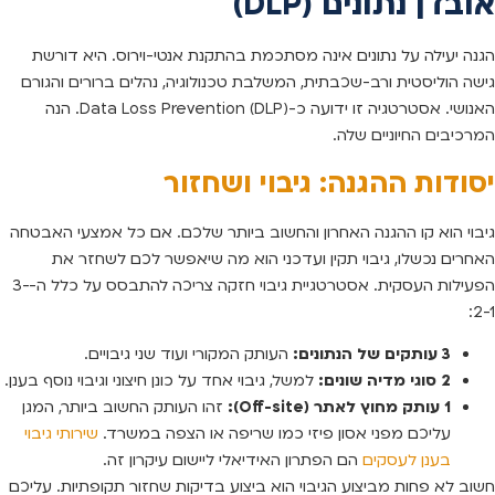
אובדן נתונים (DLP)
הגנה יעילה על נתונים אינה מסתכמת בהתקנת אנטי-וירוס. היא דורשת
גישה הוליסטית ורב-שכבתית, המשלבת טכנולוגיה, נהלים ברורים והגורם
האנושי. אסטרטגיה זו ידועה כ-Data Loss Prevention (DLP). הנה
המרכיבים החיוניים שלה.
יסודות ההגנה: גיבוי ושחזור
גיבוי הוא קו ההגנה האחרון והחשוב ביותר שלכם. אם כל אמצעי האבטחה
האחרים נכשלו, גיבוי תקין ועדכני הוא מה שיאפשר לכם לשחזר את
הפעילות העסקית. אסטרטגיית גיבוי חזקה צריכה להתבסס על כלל ה-3-
2-1:
3 עותקים של הנתונים:
העותק המקורי ועוד שני גיבויים.
2 סוגי מדיה שונים:
למשל, גיבוי אחד על כונן חיצוני וגיבוי נוסף בענן.
1 עותק מחוץ לאתר (Off-site):
זהו העותק החשוב ביותר, המגן
עליכם מפני אסון פיזי כמו שריפה או הצפה במשרד.
שירותי גיבוי
בענן לעסקים
הם הפתרון האידיאלי ליישום עיקרון זה.
חשוב לא פחות מביצוע הגיבוי הוא ביצוע בדיקות שחזור תקופתיות. עליכם