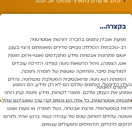
נכתב או עודכן בתאריך:
נובמבר 28, 2025
בקצרה...
מניעת אובדן נתונים בחברה דורשת אסטרטגיה
רב-שכבתית הכוללת: גיבויים סדירים ומאומתים (רצוי בענן),
יישום פתרונות אבטחת מידע מתקדמים (אנטי-וירוס, חומת
אש, הצפנה), ניהול הרשאות גישה קפדני, הדרכת עובדים
למודעות סייבר, ותחזוקה שוטפת של חומרה ותוכנה.
המפתח הוא גישה פרואקטיבית המשלבת טכנולוגיה, נהלים
בעידן הדיגיטלי, הנתונים שלכם הם לא רק מידע, הם המנוע
והגורם האנושי.
שמניע את העסק שלכם. מאגרי לקוחות, מידע פיננסי, קניין רוחני
ותוכניות אסטרטגיות, כל אלה הם נכסים יקרי ערך שאובדנם עלול
להיות קטסטרופלי. פרצת אבטחה, כשל חומרה או טעות אנוש
פשוטה עלולים למחוק שנים של עבודה קשה ברגע אחד, ולגרום
לנזקים כלכליים, תדמיתיים ותפעוליים עצומים.