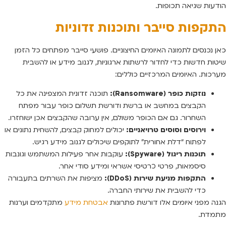
הודעות שגיאה תכופות.
התקפות סייבר ותוכנות זדוניות
כאן נכנסים לתמונה האיומים החיצוניים. פושעי סייבר מפתחים כל הזמן
שיטות חדשות כדי לחדור לרשתות ארגוניות, לגנוב מידע או להשבית
מערכות. האיומים המרכזיים כוללים:
נוזקות כופר (Ransomware):
תוכנה זדונית המצפינה את כל
הקבצים במחשב או ברשת ודורשת תשלום כופר עבור מפתח
השחרור. גם אם הכופר משולם, אין ערובה שהקבצים אכן ישוחזרו.
וירוסים וסוסים טרויאניים:
יכולים למחוק קבצים, להשחית נתונים או
לפתוח “דלת אחורית” לתוקפים שיכולים לגנוב מידע רגיש.
תוכנות ריגול (Spyware):
עוקבות אחר פעילות המשתמש וגונבות
סיסמאות, פרטי כרטיסי אשראי ומידע סודי אחר.
התקפות מניעת שירות (DDoS):
מציפות את השרתים בתעבורה
כדי להשבית את שירותי החברה.
הגנה מפני איומים אלו דורשת פתרונות
אבטחת מידע
מתקדמים וערנות
מתמדת.