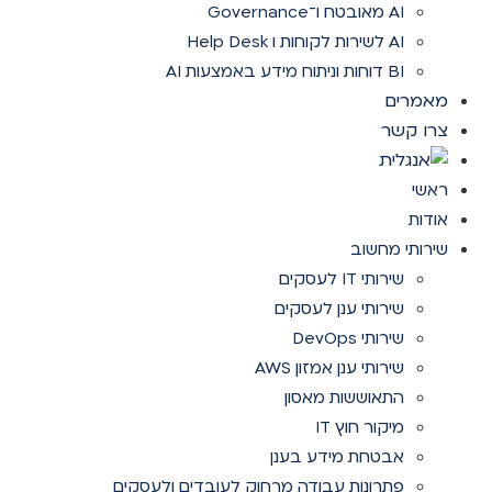
AI מאובטח ו־Governance
AI לשירות לקוחות ו Help Desk
BI דוחות וניתוח מידע באמצעות AI
מאמרים
צרו קשר
ראשי
אודות
שירותי מחשוב
שירותי IT לעסקים
שירותי ענן לעסקים
שירותי DevOps
שירותי ענן אמזון AWS
התאוששות מאסון
מיקור חוץ IT
אבטחת מידע בענן
פתרונות עבודה מרחוק לעובדים ולעסקים