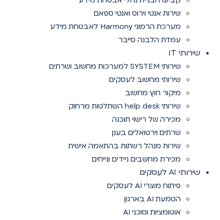
קביעה ובניית נהלי אבטחת מידע
שירות אנטי וירוס ואנטי ספאם
מערכת הרמוני Harmony לאבטחת מידע
עמדת הלבנה סייבר
שירותי IT
שירותי SYSTEM למערכות מחשוב ושרתים
שירותי מחשוב לעסקים
מיקור חוץ מחשוב
שירותי help desk השתלטות מרחוק
מכירה של רישוי תוכנה
שרתים וירטואלים בענן
שירות מנהל רשתות בהתאמה אישית
מכירת מחשבים ניידים ונייחים
שירותי AI לעסקים
פיתוח מוצרי AI לעסקים
הטמעת AI בארגון
אוטומציות וסוכני AI