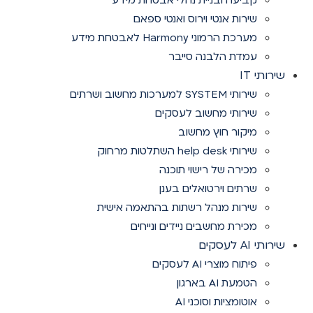
קביעה ובניית נהלי אבטחת מידע
שירות אנטי וירוס ואנטי ספאם
מערכת הרמוני Harmony לאבטחת מידע
עמדת הלבנה סייבר
שירותי IT
שירותי SYSTEM למערכות מחשוב ושרתים
שירותי מחשוב לעסקים
מיקור חוץ מחשוב
שירותי help desk השתלטות מרחוק
מכירה של רישוי תוכנה
שרתים וירטואלים בענן
שירות מנהל רשתות בהתאמה אישית
מכירת מחשבים ניידים ונייחים
שירותי AI לעסקים
פיתוח מוצרי AI לעסקים
הטמעת AI בארגון
אוטומציות וסוכני AI