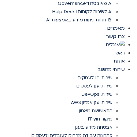
AI מאובטח ו־Governance
AI לשירות לקוחות ו Help Desk
BI דוחות וניתוח מידע באמצעות AI
מאמרים
צרו קשר
ראשי
אודות
שירותי מחשוב
שירותי IT לעסקים
שירותי ענן לעסקים
שירותי DevOps
שירותי ענן אמזון AWS
התאוששות מאסון
מיקור חוץ IT
אבטחת מידע בענן
פתרונות עבודה מרחוק לעובדים ולעסקים