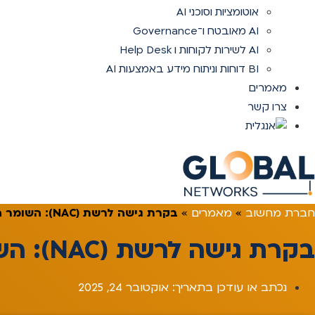
אוטומציות וסוכני AI
AI מאובטח ו־Governance
AI לשירות לקוחות ו Help Desk
BI דוחות וניתוח מידע באמצעות AI
מאמרים
צרו קשר
חברת מחשוב
»
מאמרים
»
בקרת גישה לרשת (NAC): השומר החכם של הרשת הארגונית שלכם
בקרת גישה לרשת (NAC): השומר החכם של הרשת הארגונית שלכם
נכתב או עודכן בתאריך:
אוקטובר 24, 2025