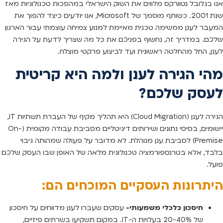
אנו בגלובל נטוורקס מלווים את השוק הישראלי במהפכות טכנולוגיות מאז
שנת 2001. כשותף מוסמך של Microsoft, אנו יודעים כיצד להפוך את
המעבר לענן ממשימה טכנית מאיימת למנוע צמיחה עוצמתי עבור הארגון
שלכם. במדריך זה, נחשוף בפניכם את כל מה שצריך לדעת על הגירה
לענן, החל מהחלטה ראשונית ועד לביצוע פרקטי מוצלח.
מהי הגירה לענן ולמה היא קריטית
לעסק שלכם?
הגירה לענן (Cloud Migration) היא תהליך מקיף של העברת תשתיות IT,
יישומים, בסיסי נתונים ושירותים דיגיטליים מסביבת עבודה מקומית (On-
Premise) לסביבת ענן מנוהלת. לא מדובר על פעולה שמהותה גיבוי
בלבד, אלא בטרנספורמציה טכנולוגית מלאה של האופן שבו העסק שלכם
פועל.
היתרונות העסקיים המוכחים הם:
חיסכון כלכלי משמעותי-
עסקים שעברו לענן מדווחים על חיסכון
של 20-40% בעלויות ה-IT. במקום תשקיעו בשרתים פיזיים,