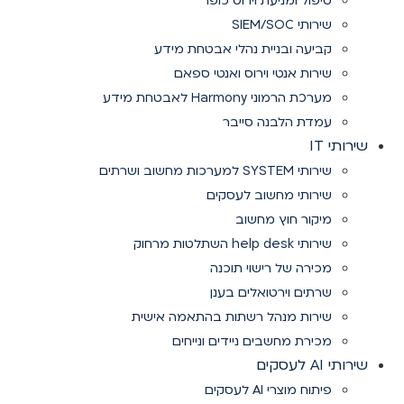
טיפול ומניעת וירוס כופר
שירותי SIEM/SOC
קביעה ובניית נהלי אבטחת מידע
שירות אנטי וירוס ואנטי ספאם
מערכת הרמוני Harmony לאבטחת מידע
עמדת הלבנה סייבר
שירותי IT
שירותי SYSTEM למערכות מחשוב ושרתים
שירותי מחשוב לעסקים
מיקור חוץ מחשוב
שירותי help desk השתלטות מרחוק
מכירה של רישוי תוכנה
שרתים וירטואלים בענן
שירות מנהל רשתות בהתאמה אישית
מכירת מחשבים ניידים ונייחים
שירותי AI לעסקים
פיתוח מוצרי AI לעסקים