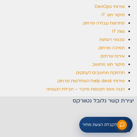
שירותי DevOps
מיקור חוץ IT
פתרונות עבודה מרחוק
צוות IT
טכנאי רשתות
תמיכה מרחוק
אירוח שרתים
מיקור חוץ מחשוב
תחזוקת מחשבים לעסקים
שירותי help desk השתלטות מרחוק
הגנה מפני תקיפות סייבר – חבילת הקשחה
יצירת קשר גלובל נטוורקס
072-390-1120
לקבלת הצעת מחיר
02-673-0999