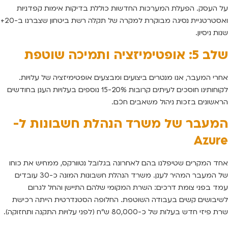
על העסק. הפעלת המערכות החדשות כוללת בדיקות אימות קפדניות
ואסטרטגיית נסיגה מבוקרת למקרה של תקלה רשת ביטחון שצברנו ב-20+
שנות ניסיון.
שלב 5: אופטימיזציה ותמיכה שוטפת
אחרי המעבר, אנו מנטרים ביצועים ומבצעים אופטימיזציה של עלויות.
לקוחותינו חוסכים לעיתים קרובות 15-20% נוספים בעלויות הענן בחודשים
הראשונים בזכות ניהול משאבים חכם.
המעבר של משרד הנהלת חשבונות ל-
Azure
אחד המקרים שטיפלנו בהם לאחרונה בגלובל נטוורקס, ממחיש את כוחו
של המעבר המהיר לענן. משרד הנהלת חשבונות המונה כ-30 עובדים
עמד בפני צומת דרכים: השרת המקומי שלהם התיישן והחל לגרום
לשיבושים קשים בעבודה השוטפת. החלופה הסטנדרטית הייתה רכישת
שרת פיזי חדש בעלות של כ-80,000 ש”ח (לפני עלויות התקנה ותחזוקה).