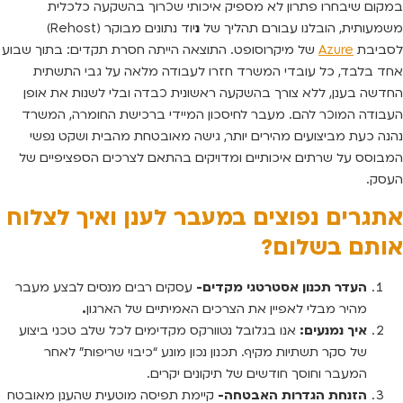
במקום שיבחרו פתרון לא מספיק איכותי שכרוך בהשקעה כלכלית
משמעותית, הובלנו עבורם תהליך של
נ
יוד נתונים מבוקר (Rehost)
לסביבת
Azure
של מיקרוסופט. התוצאה הייתה חסרת תקדים: בתוך שבוע
אחד בלבד, כל עובדי המשרד חזרו לעבודה מלאה על גבי התשתית
החדשה בענן, ללא צורך בהשקעה ראשונית כבדה ובלי לשנות את אופן
העבודה המוכר להם. מעבר לחיסכון המיידי ברכישת החומרה, המשרד
נהנה כעת מביצועים מהירים יותר, גישה מאובטחת מהבית ושקט נפשי
המבוסס על שרתים איכותיים ומדויקים בהתאם לצרכים הספציפיים של
העסק.
אתגרים נפוצים במעבר לענן ואיך לצלוח
אותם בשלום?
העדר תכנון אסטרטגי מקדים-
עסקים רבים מנסים לבצע מעבר
מהיר מבלי לאפיין את הצרכים האמיתיים של הארגון
.
איך נמנעים:
אנו בגלובל נטוורקס מקדימים לכל שלב טכני ביצוע
של סקר תשתיות מקיף. תכנון נכון מונע “כיבוי שריפות” לאחר
המעבר וחוסך חודשים של תיקונים יקרים.
הזנחת הגדרות האבטחה-
קיימת תפיסה מוטעית שהענן מאובטח