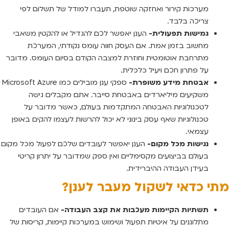
מערכות קירור ואחזקה שוטפת, תעברו למודל של תשלום לפי
צריכה בלבד.
גמישות תפעולית-
הענן יאפשר לכם להגדיל או להקטין משאבי
מחשוב בזמן אמת. אם העסק חווה עומס נקודתי, המערכת
מתרחבת אוטומטית וחוזרת למצבה הקודם בסיום העומס. מדובר
על פתרון חכם ויעיל כלכלית.
אבטחת מידע משופרת-
ספקי ענן מובילים כמו Microsoft Azure
משקיעים מיליארדים באבטחת סייבר. אתם מקבלים גישה
לטכנולוגיות האבטחה המתקדמות בעולם, כאשר מדובר על
טכנולוגיות שאף עסק בינוני לא יכול להרשות לעצמו להקים באופן
עצמאי.
נגישות מכל מקום-
הענן יאפשר לעובדים שלכם לפעול מכל מקום
בעולם בביצועים מקסימליים ואין ספק שמדובר על יתרון קריטי
בעידן העבודה ההיברידית.
מתי כדאי לשקול מעבר לענן?
תשתיות הקיימות מעכבות את קצב העבודה-
אם העובדים
מתלוננים על איטיות תפעול ושימוש במערכות קיימות, קריסות של