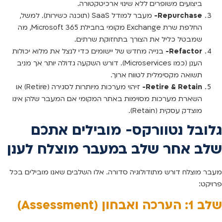
ביצועים משופרים ללא שינוי ארכיטקטורה.
Repurchase-
מעבר למודל SaaS (תוכנה כשירות). למשל,
החלפת שרת Exchange מקומי בחבילת Microsoft 365, מה
שמבטל כליל את הצורך בתחזוקת שרתים.
Refactor-
בנייה מחדש של יישומים כדי לנצל את מלוא יכולות
הענן (כמו Microservices). דורש השקעה גדולה יותר אך מניב
תשואה מקסימלית לטווח ארוך.
Retire & Retain-
זיהוי מערכות מיותרות לסגירה (Retire) או
השארת מערכות מסוימות באתר המקומי אם המעבר שלהן אינו
מוצדק עסקית (Retain).
גלובל נטוורקס- מובילים אתכם
שלב אחר שלב במעבר מוצלח לענן
מעבר מוצלח דורש מתודולוגיה סדורה. אלו השלבים שאנו מובילים בכל
פרויקט:
שלב 1: הערכה ואבחון (Assessment)