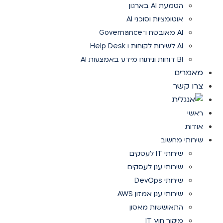
הטמעת AI בארגון
אוטומציות וסוכני AI
AI מאובטח ו־Governance
AI לשירות לקוחות ו Help Desk
BI דוחות וניתוח מידע באמצעות AI
מאמרים
צרו קשר
ראשי
אודות
שירותי מחשוב
שירותי IT לעסקים
שירותי ענן לעסקים
שירותי DevOps
שירותי ענן אמזון AWS
התאוששות מאסון
מיקור חוץ IT