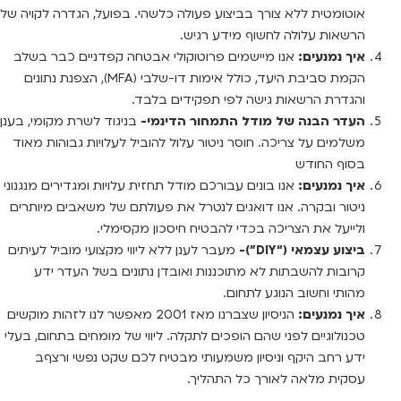
אוטומטית ללא צורך בביצוע פעולה כלשהי. בפועל, הגדרה לקויה של
הרשאות עלולה לחשוף מידע רגיש.
איך נמנעים:
אנו מיישמים פרוטוקולי אבטחה קפדניים כבר בשלב
הקמת סביבת היעד, כולל אימות דו-שלבי (MFA), הצפנת נתונים
והגדרת הרשאות גישה לפי תפקידים בלבד.
העדר הבנה של מודל התמחור הדינמי-
בניגוד לשרת מקומי, בענן
משלמים על צריכה. חוסר ניטור עלול להוביל לעלויות גבוהות מאוד
בסוף החודש
איך נמנעים:
אנו בונים עבורכם מודל תחזית עלויות ומגדירים מנגנוני
ניטור ובקרה. אנו דואגים לנטרל את פעולתם של משאבים מיותרים
ולייעל את הצריכה בכדי להבטיח חיסכון מקסימלי.
ביצוע עצמאי (“DIY”)-
מעבר לענן ללא ליווי מקצועי מוביל לעיתים
קרובות להשבתות לא מתוכננות ואובדן נתונים בשל העדר ידע
מהותי וחשוב הנוגע לתחום.
איך נמנעים:
הניסיון שצברנו מאז 2001 מאפשר לנו לזהות מוקשים
טכנולוגיים לפני שהם הופכים לתקלה. ליווי של מומחים בתחום, בעלי
ידע רחב היקף וניסיון משמעותי מבטיח לכם שקט נפשי ורצףב
עסקית מלאה לאורך כל התהליך.