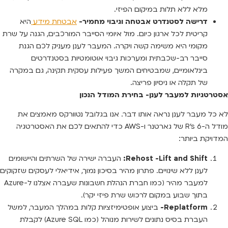
מלא ללא תלות במיקום הפיזי.
דרישה לסטנדרט אבטחה וגיבוי מחמיר-
אבטחת מידע
היא
קריטית לכל ארגון כיום. מול איומי הסייבר המורכבים, הגנה על שרת
מקומי היא משימה קשה ויקרה. המעבר לענן מעניק לכם הגנת
סייבר רב-שכבתית ומערכות גיבוי אוטומטיות בסטנדרטים
בינלאומיים, שמבטיחים המשך פעילות עסקית תקינה, גם במקרה
של תקלה או ניסיון פריצה.
אסטרטגיות למעבר לענן- בחירת המודל הנכון
לא כל מעבר לענן נראה אותו דבר. אנו בגלובל נטוורקס מאמצים את
מודל ה-6 R’s של גארטנר ו-AWS כדי להתאים לכם את האסטרטגיה
המדויקת ביותר:
Rehost -Lift and Shift:
העברה ישירה של השרתים והיישומים
לענן ללא שינויים. פתרון מהיר בסיכון נמוך, אידיאלי לעסקים שזקוקים
למעבר מהיר (כמו חברת הנהלת חשבונות שעברה אצלנו ל-Azure
בתוך שבוע במקום לרכוש שרת פיזי יקר).
Replatform-
ביצוע אופטימיזציות קלות במהלך המעבר, למשל
העברת בסיס נתונים לשירות מנוהל (כמו Azure SQL) לקבלת