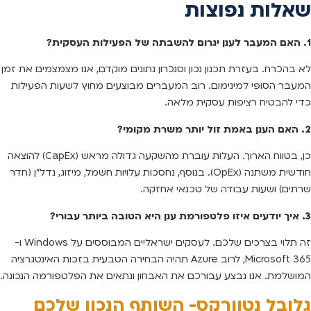
שאלות נפוצות
1. האם המעבר לענן יגרום להשבתה של הפעילות העסקית?
לא בהכרח. בעזרת תכנון נכון וסנכרון נתונים מוקדם, אנו מצמצמים את זמן
המעבר הסופי למינימום. רוב המעברים מבוצעים מחוץ לשעות הפעילות
כדי להבטיח רציפות עסקית מלאה.
2. האם הענן באמת זול יותר משרת מקומי?
כן, בטווח הארוך. העלות עוברת מהשקעה גדולה מראש (CapEx) להוצאה
חודשית משתנה (OpEx). בנוסף, נחסכות עלויות חשמל, מיזוג, נדל”ן (חדר
שרתים) ושעות עבודה של טכנאי אחזקה.
3. איך יודעים איזו פלטפורמת ענן היא הטובה ביותר עבורי?
זה תלוי בצרכים שלכם. לעסקים ישראליים המבוססים על Windows ו-
Microsoft 365, לרוב Azure תהיה הבחירה הטבעית בזכות האינטגרציה
המושלמת. אנו נבצע עבורכם את האבחון ונתאים את הפלטפורמה הנכונה.
גלובל נטוורקס- השותף הנכון שלכם