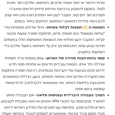
שרתי הדואר או זמני טעינה ארוכים, המחשוב שלכם הפך מנכס
לנטל. במקום להשקיע ברכישת שרתים פיזיים חדשים שיאבדו
מערכם תוך זמן קצר, מעבר לענן הוא הפתרון הנכון שכן הוא יעניק
לכם גישה מיידית למשאבי המחשוב החזקים ביותר בעולם.
הוצאות ה
-IT
הופכות לבלתי צפויות-
ניהול שרתים מקומיים גורר
“עלויות שקופות” כמו חשמל, מיזוג, תחזוקת חומרה ושעות טכנאי
יקרות. המעבר לענן מחליף את ההוצאות המשתנות הללו בתשלום
חודשי קבוע וצפוי, המבוסס אך ורק על השימוש בפועל שלכם בלי
הפתעות בתקציב.
קושי בהתרחבות מהירה של הארגון-
עסק שצומח צריך תשתית
שגדלה יחד איתו. הוספת עובדים חדשים או פתיחת סניף חדש
ידרשו מכם שבועות של היערכות טכנולוגית, רכישת חומרה והתקנות
אם המערכת שלכם אינה גמישה מספיק. בענן, הגדלת המשאבים
מתבצעת בלחיצת כפתור, מה שמאפשר לכם להגיב להזדמנויות
עסקיות בזמן אמת.
הצורך בעבודה היברידית ובנגישות מלאה-
אם העבודה מחוץ
למשרד מתבססת על חיבורי VPN איטיים או גישה מוגבלת לקבצים,
הפריון שלכם נפגע. פתרונות ענן הופכים את המידע הארגוני לזמין
מכל מקום ובכל מכשיר, ומאפשרים לצוותים לעבוד בשיתוף פעולה