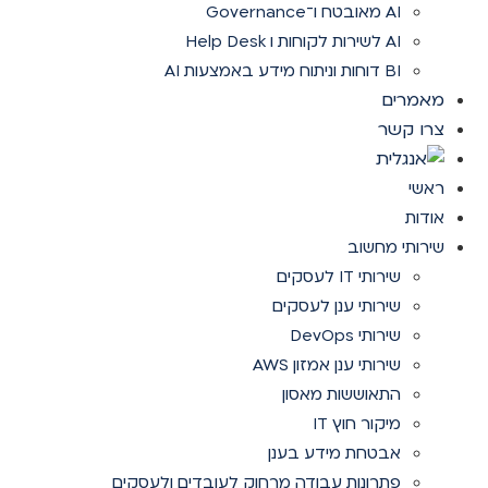
AI מאובטח ו־Governance
AI לשירות לקוחות ו Help Desk
BI דוחות וניתוח מידע באמצעות AI
מאמרים
צרו קשר
ראשי
אודות
שירותי מחשוב
שירותי IT לעסקים
שירותי ענן לעסקים
שירותי DevOps
שירותי ענן אמזון AWS
התאוששות מאסון
מיקור חוץ IT
אבטחת מידע בענן
פתרונות עבודה מרחוק לעובדים ולעסקים