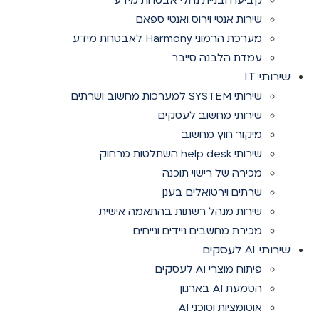
קביעה ובניית נהלי אבטחת מידע
שירות אנטי וירוס ואנטי ספאם
מערכת הרמוני Harmony לאבטחת מידע
עמדת הלבנה סייבר
שירותי IT
שירותי SYSTEM למערכות מחשוב ושרתים
שירותי מחשוב לעסקים
מיקור חוץ מחשוב
שירותי help desk השתלטות מרחוק
מכירה של רישוי תוכנה
שרתים וירטואלים בענן
שירות מנהל רשתות בהתאמה אישית
מכירת מחשבים ניידים ונייחים
שירותי AI לעסקים
פיתוח מוצרי AI לעסקים
הטמעת AI בארגון
אוטומציות וסוכני AI