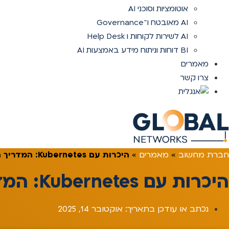
אוטומציות וסוכני AI
AI מאובטח ו־Governance
AI לשירות לקוחות ו Help Desk
BI דוחות וניתוח מידע באמצעות AI
מאמרים
צרו קשר
חברת מחשוב
»
מאמרים
»
היכרות עם Kubernetes: המדריך המלא למנהלים לניהול אפליקציות מודרניות
היכרות עם Kubernetes: המדריך המלא למנהלים לניהול אפליקציות מודרניות
נכתב או עודכן בתאריך:
אוקטובר 14, 2025