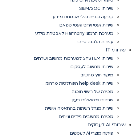
טיפול ומניעת וירוס כופר
שירותי SIEM/SOC
קביעה ובניית נהלי אבטחת מידע
שירות אנטי וירוס ואנטי ספאם
מערכת הרמוני Harmony לאבטחת מידע
עמדת הלבנה סייבר
שירותי IT
שירותי SYSTEM למערכות מחשוב ושרתים
שירותי מחשוב לעסקים
מיקור חוץ מחשוב
שירותי help desk השתלטות מרחוק
מכירה של רישוי תוכנה
שרתים וירטואלים בענן
שירות מנהל רשתות בהתאמה אישית
מכירת מחשבים ניידים ונייחים
שירותי AI לעסקים
פיתוח מוצרי AI לעסקים