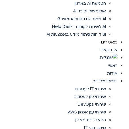
הטמעת AI בארגון
אוטומציות וסוכני AI
AI מאובטח ו־Governance
AI לשירות לקוחות ו Help Desk
BI דוחות וניתוח מידע באמצעות AI
מאמרים
צרו קשר
ראשי
אודות
שירותי מחשוב
שירותי IT לעסקים
שירותי ענן לעסקים
שירותי DevOps
שירותי ענן אמזון AWS
התאוששות מאסון
מיקור חוץ IT