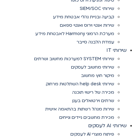
טיפול ומניעת וירוס כופר
שירותי SIEM/SOC
קביעה ובניית נהלי אבטחת מידע
שירות אנטי וירוס ואנטי ספאם
מערכת הרמוני Harmony לאבטחת מידע
עמדת הלבנה סייבר
שירותי IT
שירותי SYSTEM למערכות מחשוב ושרתים
שירותי מחשוב לעסקים
מיקור חוץ מחשוב
שירותי help desk השתלטות מרחוק
מכירה של רישוי תוכנה
שרתים וירטואלים בענן
שירות מנהל רשתות בהתאמה אישית
מכירת מחשבים ניידים ונייחים
שירותי AI לעסקים
פיתוח מוצרי AI לעסקים