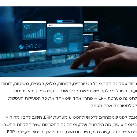
ניהול עסק זה דבר מורכב: עובדים, לקוחות, מלאי, כספים, משימות, דוחות
ועוד. כשכל מחלקה משתמשת בכלי שונה – קורה בלגן. כאן נכנסת
לתמונה מערכת ERP – פתרון אחד שמאחד את כל הפעילות העסקית
לפלטפורמה אחת חכמה.
אבל לפני שממהרים לרכוש ולהטמיע מערכת ERP, חשוב להבין מה היא
באמת עושה, מה היתרונות שלה, ומהם גם החסרונות שצריך לקחת בחשבון.
במאמר הזה נעשה סדר, נציג דוגמאות, ונסביר איך לבחור מערכת ERP