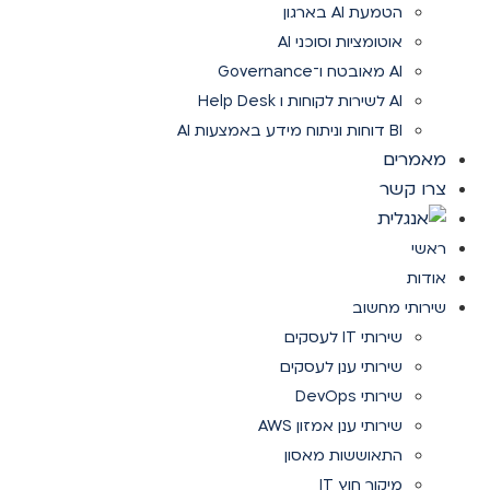
הטמעת AI בארגון
אוטומציות וסוכני AI
AI מאובטח ו־Governance
AI לשירות לקוחות ו Help Desk
BI דוחות וניתוח מידע באמצעות AI
מאמרים
צרו קשר
ראשי
אודות
שירותי מחשוב
שירותי IT לעסקים
שירותי ענן לעסקים
שירותי DevOps
שירותי ענן אמזון AWS
התאוששות מאסון
מיקור חוץ IT