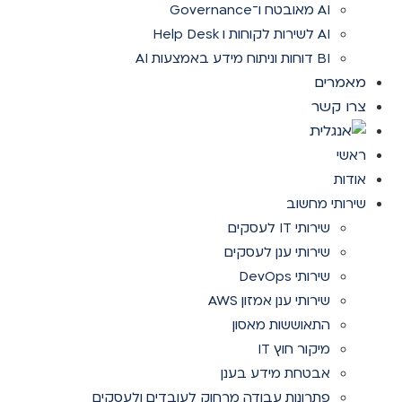
AI מאובטח ו־Governance
AI לשירות לקוחות ו Help Desk
BI דוחות וניתוח מידע באמצעות AI
מאמרים
צרו קשר
ראשי
אודות
שירותי מחשוב
שירותי IT לעסקים
שירותי ענן לעסקים
שירותי DevOps
שירותי ענן אמזון AWS
התאוששות מאסון
מיקור חוץ IT
אבטחת מידע בענן
פתרונות עבודה מרחוק לעובדים ולעסקים