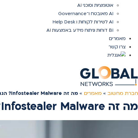
אוטומציות וסוכני AI
AI מאובטח ו־Governance
AI לשירות לקוחות ו Help Desk
BI דוחות וניתוח מידע באמצעות AI
מאמרים
צרו קשר
חברת מחשוב
»
מאמרים
»
מה זה Infostealer Malware? הגנה מפני גניבת מידע ופישינג
מה זה Infostealer Malware? הגנה מפני גניבת מידע ופישינג