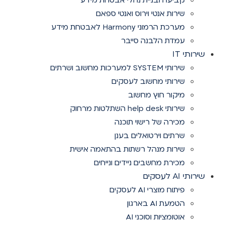
קביעה ובניית נהלי אבטחת מידע
שירות אנטי וירוס ואנטי ספאם
מערכת הרמוני Harmony לאבטחת מידע
עמדת הלבנה סייבר
שירותי IT
שירותי SYSTEM למערכות מחשוב ושרתים
שירותי מחשוב לעסקים
מיקור חוץ מחשוב
שירותי help desk השתלטות מרחוק
מכירה של רישוי תוכנה
שרתים וירטואלים בענן
שירות מנהל רשתות בהתאמה אישית
מכירת מחשבים ניידים ונייחים
שירותי AI לעסקים
פיתוח מוצרי AI לעסקים
הטמעת AI בארגון
אוטומציות וסוכני AI