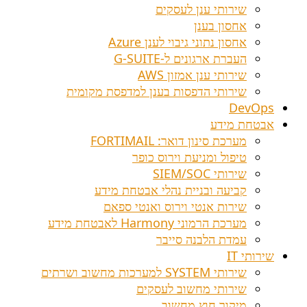
שירותי ענן לעסקים
אחסון בענן
אחסון נתוני גיבוי לענן Azure
העברת ארגונים ל-G-SUITE
שירותי ענן אמזון AWS
שירותי הדפסות בענן למדפסת מקומית
DevOps
אבטחת מידע
מערכת סינון דואר: FORTIMAIL
טיפול ומניעת וירוס כופר
שירותי SIEM/SOC
קביעה ובניית נהלי אבטחת מידע
שירות אנטי וירוס ואנטי ספאם
מערכת הרמוני Harmony לאבטחת מידע
עמדת הלבנה סייבר
שירותי IT
שירותי SYSTEM למערכות מחשוב ושרתים
שירותי מחשוב לעסקים
מיקור חוץ מחשוב