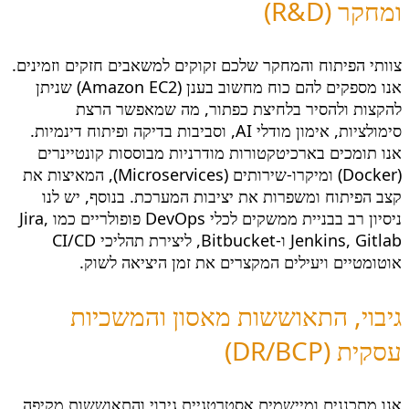
ומחקר (R&D)
צוותי הפיתוח והמחקר שלכם זקוקים למשאבים חזקים וזמינים.
אנו מספקים להם כוח מחשוב בענן (Amazon EC2) שניתן
להקצות ולהסיר בלחיצת כפתור, מה שמאפשר הרצת
סימולציות, אימון מודלי AI, וסביבות בדיקה ופיתוח דינמיות.
אנו תומכים בארכיטקטורות מודרניות מבוססות קונטיינרים
(Docker) ומיקרו-שירותים (Microservices), המאיצות את
קצב הפיתוח ומשפרות את יציבות המערכת. בנוסף, יש לנו
ניסיון רב בבניית ממשקים לכלי DevOps פופולריים כמו Jira,
Jenkins, Gitlab ו-Bitbucket, ליצירת תהליכי CI/CD
אוטומטיים ויעילים המקצרים את זמן היציאה לשוק.
גיבוי, התאוששות מאסון והמשכיות
עסקית (DR/BCP)
אנו מתכננים ומיישמים אסטרטגיית גיבוי והתאוששות מקיפה