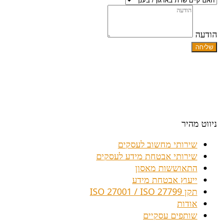
הודעה
שליחה
אנו בגלובל נטוורקס איתך בכל שאלה, יעוץ או בקשה.
גלובל נטוורקס
072-3901120
| הרטום 10, הר חוצבים
ירושלים.
טלפון
02-6730999
| פקס 02-6739797
ניווט מהיר
שירותי מחשוב לעסקים
שירותי אבטחת מידע לעסקים
התאוששות מאסון
ייעוץ אבטחת מידע
תקן ISO 27001 / ISO 27799
אודות
שותפים עסקיים