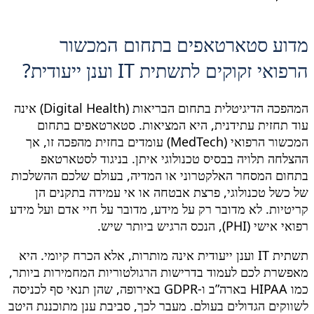
מדוע סטארטאפים בתחום המכשור
הרפואי זקוקים לתשתית IT וענן ייעודית?
המהפכה הדיגיטלית בתחום הבריאות (Digital Health) אינה
עוד תחזית עתידנית, היא המציאות. סטארטאפים בתחום
המכשור הרפואי (MedTech) עומדים בחזית מהפכה זו, אך
ההצלחה תלויה בבסיס טכנולוגי איתן. בניגוד לסטארטאפ
בתחום המסחר האלקטרוני או המדיה, בעולם שלכם ההשלכות
של כשל טכנולוגי, פרצת אבטחה או אי עמידה בתקנים הן
קריטיות. לא מדובר רק על מידע, מדובר על חיי אדם ועל מידע
רפואי אישי (PHI), הנכס הרגיש ביותר שיש.
תשתית IT וענן ייעודית אינה מותרות, אלא הכרח קיומי. היא
מאפשרת לכם לעמוד בדרישות הרגולטוריות המחמירות ביותר,
כמו HIPAA בארה”ב ו-GDPR באירופה, שהן תנאי סף לכניסה
לשווקים הגדולים בעולם. מעבר לכך, סביבת ענן מתוכננת היטב