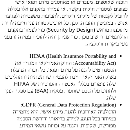
תוכנה שאוספים, מעבדים או מאחסנים מידע רפואי אישי
כפופים למסגרת חוקית נוקשה. אי עמידה בתקנים אלו עלולה
להוביל לקנסות של מיליוני דולרים, לתביעות משפטיות ולפגיעה
אנושה במוניטין החברה. לכן, כל ארכיטקטורת ענן חייבת להיות
מתוכננת מראש (Security by Design) כדי לעמוד בתקנים
הרלוונטיים, וחשוב מכך, כדי שניתן יהיה להוכיח עמידה זו בפני
גופי ביקורת ורגולציה.
HIPAA (Health Insurance Portability and
החוק האמריקאי המגדיר את
Accountability Act):
הסטנדרטים להגנה על מידע רפואי. כל חברה הפועלת
בשוק האמריקאי חייבת להבטיח שהתשתיות והתהליכים
שלה עומדים בכללי האבטחה והפרטיות של HIPAA,
ולחתום על הסכם שותפות עסקית (BAA) עם ספקי הענן
שלה.
GDPR (General Data Protection Regulation):
הרגולציה האירופית להגנת מידע אישי. היא מחמירה
במיוחד בכל הנוגע למידע בריאותי ודורשת הסכמה
מפורשת, שקיפות, והגנה על זכויות נושאי המידע.