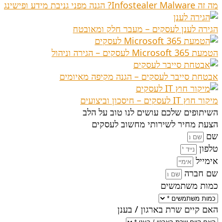
מה זה Infostealer Malware? הגנה מפני גניבת מידע ופישינג
הגירה לענן לעסקים – מעבר חלק ומאובטח
הטמעת Microsoft 365 לעסקים – הגירה וניהול
אבטחת סייבר לעסקים – הגנה מקיפה מאיומים
מיקור חוץ IT לעסקים – חיסכון וביצועים
השיתופים שלכם עושים לנו טוב על הלב
הצעת מחיר לשירותי מחשוב לעסקים
שם
טלפון
אימייל
שם חברה
כמות משתמשים
האם קיים שרת בארגון / בענן