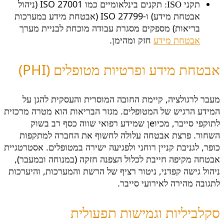
תקנים בינלאומיים כמו ISO 27001 (ניהול
תקני ISO:
אבטחת מידע) ו-ISO 27799 (אבטחת מידע במערכות
בריאות) מספקים מסגרת עבודה מוכחת לבניית מערך
אבטחת מידע
חזק ומהימן.
אבטחת מידע ופרטיות מטופלים (PHI)
מעבר לרגולציה, קיימת החובה המוסרית והעסקית להגן על
המידע הרגיש של המטופלים. מגזר הבריאות הוא מטרה מרכזית
לתוקפי סייבר, מכיוeן שמידע רפואי שווה כסף רב בשוק
השחור. פרצת אבטחה עלולה לחשוף את החברה למתקפות
כופר, לגניבת קניין רוחני ולפגיעה ישירה במטופלים. אסטרטגיית
אבטחה מקיפה חייבת לכלול הצפנה חזקה (במנוחה ובמעבר),
ניהול גישה קפדני, ניטור רציף של הרשת והמערכות, והיערכות
לתגובה מהירה לאירועי סייבר.
סקלביליות וגמישות תפעולית