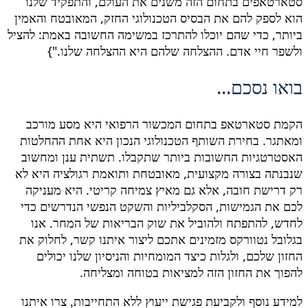
סטארטאפים בתחום הזה משנים את העולם, והתפקיד שלנו
הוא לספק להם את הבסיס הטכנולוגי החזק, המאובטח והאמין
ביותר, כדי שהם יוכלו להתרכז במשימה החשובה באמת: להציל
ולשפר חיי אדם. ההצלחה שלהם היא ההצלחה שלנו."}
בואו נסכם...
הקמת סטארטאפ בתחום המכשור הרפואי היא מסע מורכב
ומאתגר. בחירת השותף הטכנולוגי הנכון היא אחת ההחלטות
האסטרטגיות החשובות ביותר שתקבלו. תשתית ענן ומחשוב
שנבנתה בצורה מקצועית, מאובטחת ותואמת רגולציה היא לא
רק דרישת חובה, אלא גם מאיץ צמיחה קריטי. היא מעניקה
לכם את הגמישות, הסקלביליות והשקט הנפשי הנדרשים כדי
לחדש, להתפתח ולהוביל את שוק הבריאות של המחר. אנו
בגלובל נטוורקס מזמינים אתכם ליצור איתנו קשר, לחלוק את
החזון שלכם, ולגלות כיצד המומחיות והניסיון שלנו יכולים
להפוך את החזון הזה למציאות בטוחה ומצליחה.
למידע נוסף ולקביעת פגישת ייעוץ ללא התחייבות, צרו איתנו