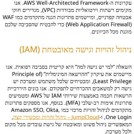
עקרונות ה-AWS Well-Architected Framework. אנו
מקימים רשתות וירטואליות מבודדות (VPC), מגדירים חוקי
אבטחה קפדניים, ומיישמים פתרונות הגנה מתקדמים כמו WAF
(Web Application Firewall) כדי להבטיח שהסביבה שלכם
מוגנת מכל הכיוונים.
ניהול זהויות וגישה מאובטחת (IAM)
השאלה “למי יש גישה למה” היא קריטית בסביבה רפואית. אנו
מיישמים את עיקרון “ההרשאה המינימלית” (Principle of
Least Privilege), ומבטיחים שלכל משתמש ומערכת יש
גישה רק למשאבים ההכרחיים לתפקודם. אנו בונים היררכיית
הרשאות חכמה באמצעות שירותי IAM של AWS ומטמיעים
פתרונות אימות רב-שלבי (MFA). בנוסף, אנו מספקים פתרונות
מתקדמים לניהול זהויות מרכזי כמו Amazon SSO, Okta,
One Login, ו-
JumpCloud – ניהול זהויות ומכשירי קצה
,
המאפשרים ניהול פשוט ומאובטח של גישת עובדים מכל מקום
ולכל מערכת.