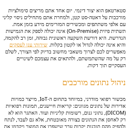
סטארטאפ הוא יצור דינמי. יום אחד אתם מריצים סימולציות
מורכבות על דאטה-סט קטן, ולמחרת אתם מתחילים ניסוי קליני
עם אלפי משתתפים ומכשירים המזרימים מידע בזמן אמת.
תשתית פיזית (On-Premise) אינה יכולה לספק את הגמישות
הנדרשת. היא דורשת השקעה ראשונית גבוהה, זמן רב להקמה,
והיא אינה יכולה לגדול או לקטון בקלות.
שירותי ענן לעסקים
מאפשרים לכם לצרוך משאבי מחשוב בדיוק לפי הצורך, לשלם
רק על מה שהשתמשתם, ולהתאים את עצמכם לשינויים
העסקיים תוך דקות.
ניהול נתונים מורכבים
מכשור רפואי מודרני, במיוחד בתחום ה-IoT, מייצר כמויות
אדירות של נתונים מגוונים: קריאות חיישנים, תמונות רפואיות
(DICOM), נתוני גנום, רשומות קליניות ועוד. האתגר הוא לא
רק לאחסן את הנתונים בצורה מאובטחת, אלא גם לעבד, לנתח
ולהפיק מהם תובנות יקרות ערך שישפרו את המוצר ויקדמו את