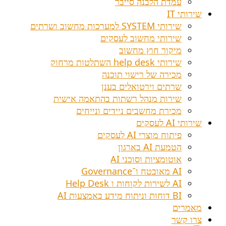
עמדת הלבנה סייבר
שירותי IT
שירותי SYSTEM למערכות מחשוב ושרתים
שירותי מחשוב לעסקים
מיקור חוץ מחשוב
שירותי help desk השתלטות מרחוק
מכירה של רישוי תוכנה
שרתים וירטואלים בענן
שירות מנהל רשתות בהתאמה אישית
מכירת מחשבים ניידים ונייחים
שירותי AI לעסקים
פיתוח מוצרי AI לעסקים
הטמעת AI בארגון
אוטומציות וסוכני AI
AI מאובטח ו־Governance
AI לשירות לקוחות ו Help Desk
BI דוחות וניתוח מידע באמצעות AI
מאמרים
צרו קשר