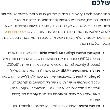
שלכם
סטארטאפ Delivery Tech מחזיק במידע רגיש ביותר: פרטים אישיים של
לקוחות, כתובות, היסטוריית הזמנות ופרטי תשלום. דליפת מידע או
מתקפת סייבר עלולה לא רק לגרום לנזק כספי ותביעות משפטיות, אלא
להרוס לחלוטין את אמון הלקוחות ולחסל את החברה. לכן,
אבטחת מידע
בענן
אינה אופציה, אלא הכרח קיומי. ארכיטקטורה מאובטחת בענן כוללת
מספר שכבות הגנה:
הקשחת הרשת (Network Security):
בניית רשת וירטואלית
פרטית (VPC) המבודדת את המשאבים שלכם, הגדרת חומות אש
(Security Groups) והגנה מפני מתקפות מניעת שירות (DDoS).
ניהול זהויות וגישה (IAM):
יישום עיקרון ‘ההרשאה המינימלית’
(Least Privilege) באמצעות שירותים כמו AWS IAM, כדי להבטיח
שלכל משתמש או שירות יש גישה רק למשאבים הנחוצים לו.
פתרונות מתקדמים כמו Amazon SSO, Okta ו-One Login
מאפשרים ניהול ריכוזי ומאובטח של גישת עובדים למערכות
השונות.
הצפנת נתונים:
הצפנה של המידע הן במעבר (In-Transit)