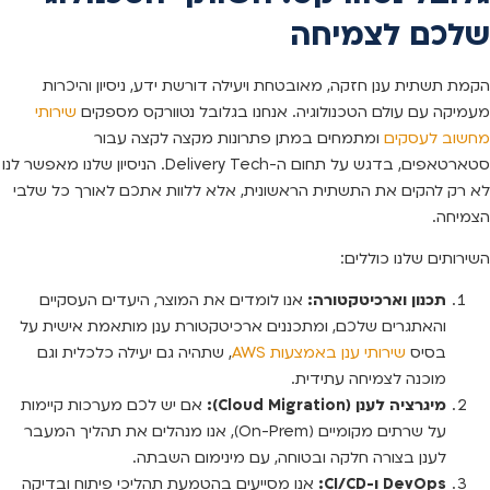
שלכם לצמיחה
הקמת תשתית ענן חזקה, מאובטחת ויעילה דורשת ידע, ניסיון והיכרות
מעמיקה עם עולם הטכנולוגיה. אנחנו בגלובל נטוורקס מספקים
שירותי
מחשוב לעסקים
ומתמחים במתן פתרונות מקצה לקצה עבור
סטארטאפים, בדגש על תחום ה-Delivery Tech. הניסיון שלנו מאפשר לנו
לא רק להקים את התשתית הראשונית, אלא ללוות אתכם לאורך כל שלבי
הצמיחה.
השירותים שלנו כוללים:
תכנון וארכיטקטורה:
אנו לומדים את המוצר, היעדים העסקיים
והאתגרים שלכם, ומתכננים ארכיטקטורת ענן מותאמת אישית על
בסיס
שירותי ענן באמצעות AWS
, שתהיה גם יעילה כלכלית וגם
מוכנה לצמיחה עתידית.
מיגרציה לענן (Cloud Migration):
אם יש לכם מערכות קיימות
על שרתים מקומיים (On-Prem), אנו מנהלים את תהליך המעבר
לענן בצורה חלקה ובטוחה, עם מינימום השבתה.
DevOps ו-CI/CD:
אנו מסייעים בהטמעת תהליכי פיתוח ובדיקה