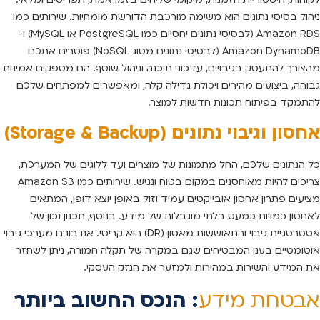
ניהול בסיסי נתונים הוא משימה מורכבת הדורשת מומחיות. שירותים כמו
Amazon RDS (לבסיסי נתונים יחסיים כמו PostgreSQL או MySQL) ו-
Amazon DynamoDB (לבסיסי נתונים מסוג NoSQL) פוטרים אתכם
מהצורך להתעסק בגיבויים, עדכוני תוכנה וניהול שוטף. הם מספקים אמינות
גבוהה, ביצועים מהירים ויכולת גדילה קלה, ומאפשרים למפתחים שלכם
להתמקד בפיתוח תכונות חדשות למוצר.
אחסון וגיבוי נתונים (Storage & Backup)
כל הנתונים שלכם, החל מתמונות של מוצרים ועד ללוגים של המערכת,
צריכים להיות מאוחסנים במקום בטוח ונגיש. שירותים כמו Amazon S3
מציעים פתרון אחסון אובייקטים עמיד וזול באופן יוצא דופן, המתאים
לאחסון כמויות כמעט בלתי מוגבלות של מידע. בנוסף, תכנון נכון של
אסטרטגיית גיבוי והתאוששות מאסון (DR) הוא קריטי. אנו בונים מערכי גיבוי
אוטומטיים בענן המבטיחים שגם במקרה של תקלה חמורה, ניתן לשחזר
את המידע והשירות במהירות ולמזער את הנזק העסקי.
אבטחת מידע
: הנכס החשוב ביותר