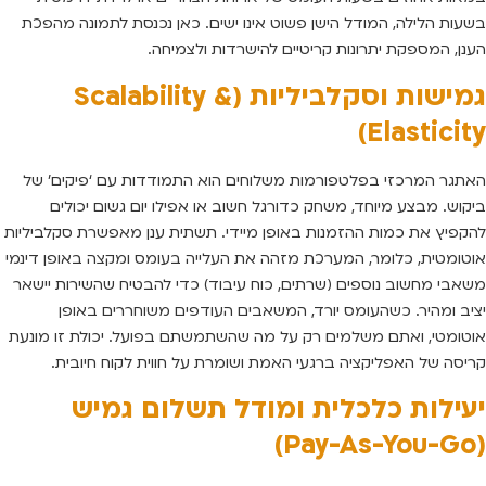
בשעות הלילה, המודל הישן פשוט אינו ישים. כאן נכנסת לתמונה מהפכת
הענן, המספקת יתרונות קריטיים להישרדות ולצמיחה.
גמישות וסקלביליות (Scalability &
Elasticity)
האתגר המרכזי בפלטפורמות משלוחים הוא התמודדות עם ‘פיקים’ של
ביקוש. מבצע מיוחד, משחק כדורגל חשוב או אפילו יום גשום יכולים
להקפיץ את כמות ההזמנות באופן מיידי. תשתית ענן מאפשרת סקלביליות
אוטומטית, כלומר, המערכת מזהה את העלייה בעומס ומקצה באופן דינמי
משאבי מחשוב נוספים (שרתים, כוח עיבוד) כדי להבטיח שהשירות יישאר
יציב ומהיר. כשהעומס יורד, המשאבים העודפים משוחררים באופן
אוטומטי, ואתם משלמים רק על מה שהשתמשתם בפועל. יכולת זו מונעת
קריסה של האפליקציה ברגעי האמת ושומרת על חווית לקוח חיובית.
יעילות כלכלית ומודל תשלום גמיש
(Pay-As-You-Go)