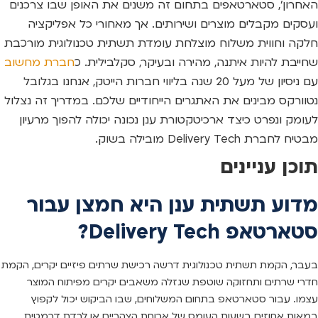
האחרון’, סטארטאפים בתחום זה משנים את האופן שבו צרכנים
ועסקים מקבלים מוצרים ושירותים. אך מאחורי כל אפליקציה
חלקה וחווית משלוח מוצלחת עומדת תשתית טכנולוגית מורכבת
שחייבת להיות איתנה, מהירה ובעיקר, סקלבילית. כ
חברת מחשוב
עם ניסיון של מעל 20 שנה בליווי חברות הייטק, אנחנו בגלובל
נטוורקס מבינים את האתגרים הייחודיים שלכם. במדריך זה נצלול
לעומק ונפרט כיצד ארכיטקטורת ענן נכונה יכולה להפוך מרעיון
מבטיח לחברת Delivery Tech מובילה בשוק.
תוכן עניינים
מדוע תשתית ענן היא חמצן עבור
סטארטאפ Delivery Tech?
בעבר, הקמת תשתית טכנולוגית דרשה רכישת שרתים פיזיים יקרים, הקמת
חדרי שרתים ותחזוקה שוטפת שגזלה משאבים יקרים מפיתוח המוצר
עצמו. עבור סטארטאפ בתחום המשלוחים, שבו הביקוש יכול לקפוץ
במאות אחוזים בשעות העומס של ארוחת הצהריים או לרדת דרמטית