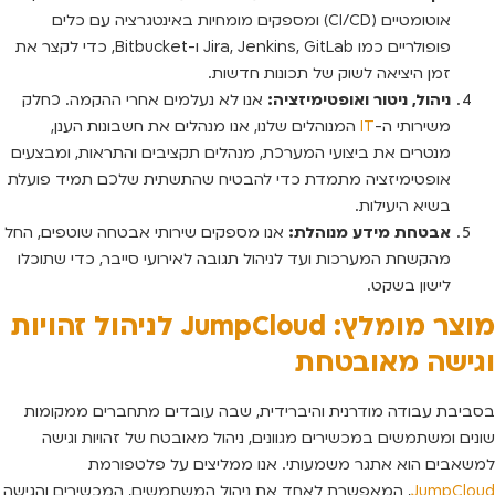
אוטומטיים (CI/CD) ומספקים מומחיות באינטגרציה עם כלים
פופולריים כמו Jira, Jenkins, GitLab ו-Bitbucket, כדי לקצר את
זמן היציאה לשוק של תכונות חדשות.
ניהול, ניטור ואופטימיזציה:
אנו לא נעלמים אחרי ההקמה. כחלק
משירותי ה-
IT
המנוהלים שלנו, אנו מנהלים את חשבונות הענן,
מנטרים את ביצועי המערכת, מנהלים תקציבים והתראות, ומבצעים
אופטימיזציה מתמדת כדי להבטיח שהתשתית שלכם תמיד פועלת
בשיא היעילות.
אבטחת מידע מנוהלת:
אנו מספקים שירותי אבטחה שוטפים, החל
מהקשחת המערכות ועד לניהול תגובה לאירועי סייבר, כדי שתוכלו
לישון בשקט.
מוצר מומלץ: JumpCloud לניהול זהויות
וגישה מאובטחת
בסביבת עבודה מודרנית והיברידית, שבה עובדים מתחברים ממקומות
שונים ומשתמשים במכשירים מגוונים, ניהול מאובטח של זהויות וגישה
למשאבים הוא אתגר משמעותי. אנו ממליצים על פלטפורמת
JumpCloud
, המאפשרת לאחד את ניהול המשתמשים, המכשירים והגישה