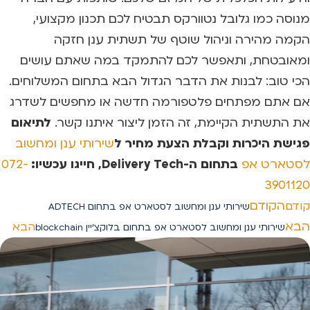
מנוסה כמו גלובל נטוורקס תבטיח לכם תכנון מקצועי,
הקמה מהירה וניהול שוטף של תשתית ענן חזקה
ומאובטחת, ותאפשר לכם להתמקד במה שאתם עושים
הכי טוב: לבנות את הדבר הגדול הבא בתחום המשלוחים.
אם אתם מפתחים פלטפורמה חדשה או מחפשים לשדרג
את התשתית הקיימת, זה הזמן ליצור איתנו קשר.
לתיאום
פגישת היכרות וקבלת הצעת מחיר ל
שירותי ענן ומחשוב
לסטארט אפ
בתחום ה-Delivery Tech, חייגו עכשיו:
072-
3901120
הקודם
קודם
שירותי ענן ומחשוב לסטארט אפ בתחום ADTECH
הבא
הבא
שירותי ענן ומחשוב לסטארט אפ בתחום בלוקצ’יין blockchain