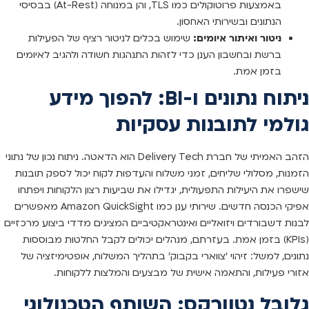
באמצעות פרוטוקולים כמו TLS, והן במנוחה (At-Rest) בבסיסי
הנתונים ובשירותי האחסון.
ניטור ואיתור איומים:
שימוש בכלים לניטור רציף של הפעילות
ברשת ובחשבון הענן כדי לזהות התנהגות חשודה ולהגיב לאיומים
בזמן אמת.
ניתוח נתונים ו-BI: להפוך מידע
גולמי לתובנות עסקיות
הזהב האמיתי של חברת Delivery Tech הוא הדאטה. ניתוח נכון של נתוני
הזמנות, מסלולי שליחים, זמני משלוח והעדפות לקוח יכול לספק תובנות
שישפרו את היעילות התפעולית, יגדילו את שביעות רצון הלקוחות ויפתחו
אפיקי הכנסה חדשים. שירותי ענן כמו Amazon QuickSight מאפשרים
לבנות דשבורדים ויזואליים ואינטראקטיביים המציגים מדדי ביצוע מרכזיים
(KPIs) בזמן אמת. בעזרתם, מנהלים יכולים לקבל החלטות מבוססות
נתונים, למשל: זיהוי ‘צווארי בקבוק’ בתהליך המשלוח, אופטימיזציה של
אזורי פעילות, והתאמה אישית של מבצעים והמלצות ללקוחות.
גלובל נטוורקס: השותף הטכנולוגי