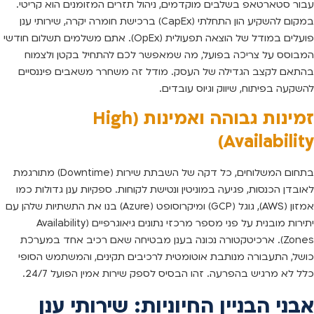
עבור סטארטאפ בשלבים מוקדמים, ניהול תזרים המזומנים הוא קריטי.
במקום להשקיע הון התחלתי (CapEx) ברכישת חומרה יקרה, שירותי ענן
פועלים במודל של הוצאה תפעולית (OpEx). אתם משלמים תשלום חודשי
המבוסס על צריכה בפועל, מה שמאפשר לכם להתחיל בקטן ולצמוח
בהתאם לקצב הגדילה של העסק. מודל זה משחרר משאבים פיננסיים
להשקעה בפיתוח, שיווק וגיוס עובדים.
זמינות גבוהה ואמינות (High
Availability)
בתחום המשלוחים, כל דקה של השבתת שירות (Downtime) מתורגמת
לאובדן הכנסות, פגיעה במוניטין ונטישת לקוחות. ספקיות ענן גדולות כמו
אמזון (AWS), גוגל (GCP) ומיקרוסופט (Azure) בנו את התשתיות שלהן עם
יתירות מובנית על פני מספר מרכזי נתונים גיאוגרפיים (Availability
Zones). ארכיטקטורה נכונה בענן מבטיחה שאם רכיב אחד במערכת
כושל, התעבורה מנותבת אוטומטית לרכיבים תקינים, והמשתמש הסופי
כלל לא מרגיש בהפרעה. זהו הבסיס לספק שירות אמין הפועל 24/7.
אבני הבניין החיוניות: שירותי ענן