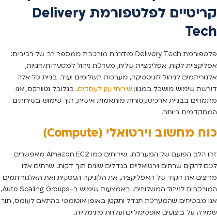
קריטיים לפלטפורמת Delivery
Tech
פלטפורמת Delivery Tech מודרנית מורכבת ממספר רב של רכיבים:
אפליקציית לקוח, אפליקציית שליח, מערכת ניהול למסעדות/חנויות,
אלגוריתמים לניהול לוגיסטיקה, מערכות תשלומים ועוד. בניית כל אלה
דורשת שימוש מושכל במגוון
שירותי ענן לעסקים
. בגלובל נטוורקס, אנו
מתמחים בבניית ארכיטקטורות מותאמות אישית, תוך שימוש בשירותים
המתקדמים ביותר.
כוח מחשוב וירטואלי (Compute)
זהו הלב הפועם של המערכת. שירותים כמו Amazon EC2 מאפשרים
לכם להקים שרתים וירטואליים בגדלים שונים תוך דקות. שרתים אלו
מריצים את הקוד של האפליקציה, את הלוגיקה העסקית ואת האלגוריתמים
המורכבים לניהול המשלוחים. באמצעות שימוש ב-Auto Scaling Groups,
אנו מבטיחים שהמערכת תגדל ותקטן באופן אוטומטי בהתאם לעומס, תוך
שמירה על ביצועים אופטימליים ועלויות מינימליות.