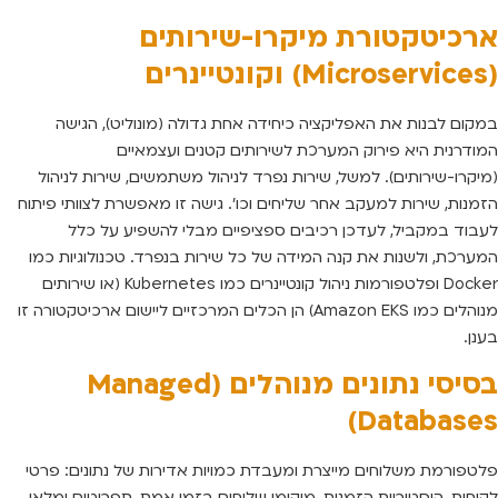
ארכיטקטורת מיקרו-שירותים
(Microservices) וקונטיינרים
במקום לבנות את האפליקציה כיחידה אחת גדולה (מונוליט), הגישה
המודרנית היא פירוק המערכת לשירותים קטנים ועצמאיים
(מיקרו-שירותים). למשל, שירות נפרד לניהול משתמשים, שירות לניהול
הזמנות, שירות למעקב אחר שליחים וכו’. גישה זו מאפשרת לצוותי פיתוח
לעבוד במקביל, לעדכן רכיבים ספציפיים מבלי להשפיע על כלל
המערכת, ולשנות את קנה המידה של כל שירות בנפרד. טכנולוגיות כמו
Docker ופלטפורמות ניהול קונטיינרים כמו Kubernetes (או שירותים
מנוהלים כמו Amazon EKS) הן הכלים המרכזיים ליישום ארכיטקטורה זו
בענן.
בסיסי נתונים מנוהלים (Managed
Databases)
פלטפורמת משלוחים מייצרת ומעבדת כמויות אדירות של נתונים: פרטי
לקוחות, היסטוריית הזמנות, מיקומי שליחים בזמן אמת, תפריטים ומלאי.