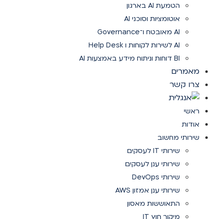
הטמעת AI בארגון
אוטומציות וסוכני AI
AI מאובטח ו־Governance
AI לשירות לקוחות ו Help Desk
BI דוחות וניתוח מידע באמצעות AI
מאמרים
צרו קשר
ראשי
אודות
שירותי מחשוב
שירותי IT לעסקים
שירותי ענן לעסקים
שירותי DevOps
שירותי ענן אמזון AWS
התאוששות מאסון
מיקור חוץ IT