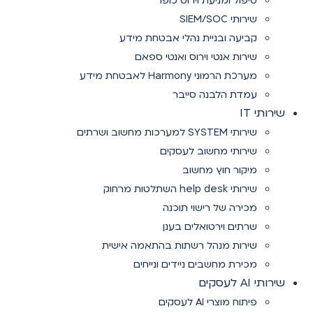
טיפול ומניעת וירוס כופר
שירותי SIEM/SOC
קביעה ובניית נהלי אבטחת מידע
שירות אנטי וירוס ואנטי ספאם
מערכת הרמוני Harmony לאבטחת מידע
עמדת הלבנה סייבר
שירותי IT
שירותי SYSTEM למערכות מחשוב ושרתים
שירותי מחשוב לעסקים
מיקור חוץ מחשוב
שירותי help desk השתלטות מרחוק
מכירה של רישוי תוכנה
שרתים וירטואלים בענן
שירות מנהל רשתות בהתאמה אישית
מכירת מחשבים ניידים ונייחים
שירותי AI לעסקים
פיתוח מוצרי AI לעסקים