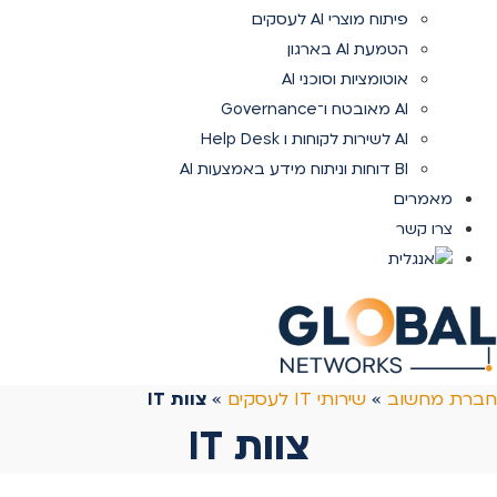
פיתוח מוצרי AI לעסקים
הטמעת AI בארגון
אוטומציות וסוכני AI
AI מאובטח ו־Governance
AI לשירות לקוחות ו Help Desk
BI דוחות וניתוח מידע באמצעות AI
מאמרים
צרו קשר
חברת מחשוב
»
שירותי IT לעסקים
»
צוות IT
צוות IT