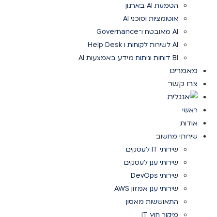
הטמעת AI בארגון
אוטומציות וסוכני AI
AI מאובטח ו־Governance
AI לשירות לקוחות ו Help Desk
BI דוחות וניתוח מידע באמצעות AI
מאמרים
צרו קשר
ראשי
אודות
שירותי מחשוב
שירותי IT לעסקים
שירותי ענן לעסקים
שירותי DevOps
שירותי ענן אמזון AWS
התאוששות מאסון
מיקור חוץ IT