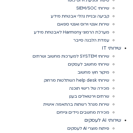
טיפול ומניעת וירוס כופר
שירותי SIEM/SOC
קביעה ובניית נהלי אבטחת מידע
שירות אנטי וירוס ואנטי ספאם
מערכת הרמוני Harmony לאבטחת מידע
עמדת הלבנה סייבר
שירותי IT
שירותי SYSTEM למערכות מחשוב ושרתים
שירותי מחשוב לעסקים
מיקור חוץ מחשוב
שירותי help desk השתלטות מרחוק
מכירה של רישוי תוכנה
שרתים וירטואלים בענן
שירות מנהל רשתות בהתאמה אישית
מכירת מחשבים ניידים ונייחים
שירותי AI לעסקים
פיתוח מוצרי AI לעסקים