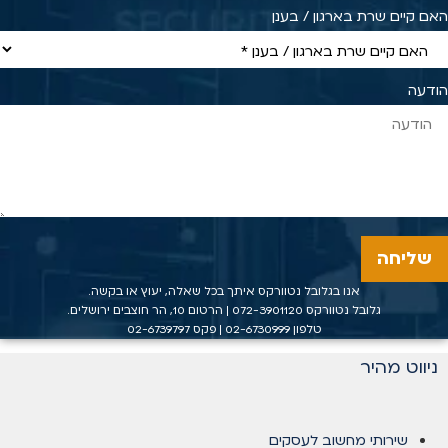
האם קיים שרת בארגון / בענן
הודעה
שליחה
אנו בגלובל נטוורקס איתך בכל שאלה, יעוץ או בקשה.
גלובל נטוורקס
072-3901120
| הרטום 10, הר חוצבים ירושלים.
טלפון
02-6730999
| פקס 02-6739797
ניווט מהיר
שירותי מחשוב לעסקים