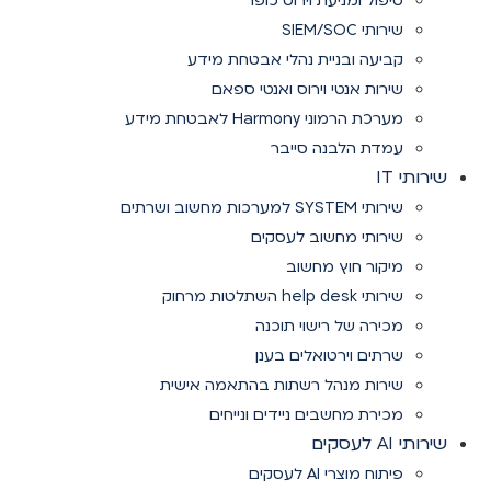
טיפול ומניעת וירוס כופר
שירותי SIEM/SOC
קביעה ובניית נהלי אבטחת מידע
שירות אנטי וירוס ואנטי ספאם
מערכת הרמוני Harmony לאבטחת מידע
עמדת הלבנה סייבר
שירותי IT
שירותי SYSTEM למערכות מחשוב ושרתים
שירותי מחשוב לעסקים
מיקור חוץ מחשוב
שירותי help desk השתלטות מרחוק
מכירה של רישוי תוכנה
שרתים וירטואלים בענן
שירות מנהל רשתות בהתאמה אישית
מכירת מחשבים ניידים ונייחים
שירותי AI לעסקים
פיתוח מוצרי AI לעסקים