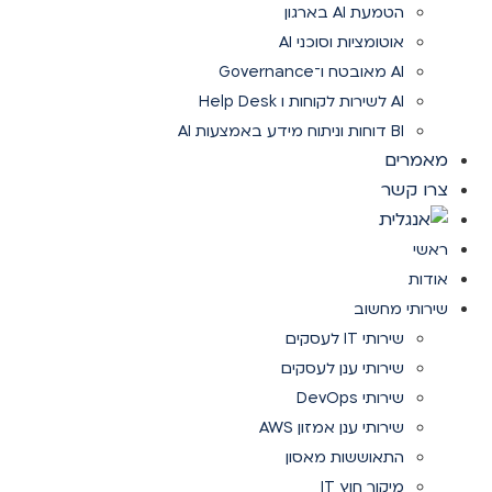
הטמעת AI בארגון
אוטומציות וסוכני AI
AI מאובטח ו־Governance
AI לשירות לקוחות ו Help Desk
BI דוחות וניתוח מידע באמצעות AI
מאמרים
צרו קשר
ראשי
אודות
שירותי מחשוב
שירותי IT לעסקים
שירותי ענן לעסקים
שירותי DevOps
שירותי ענן אמזון AWS
התאוששות מאסון
מיקור חוץ IT