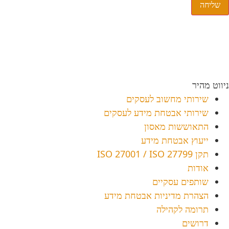
שליחה
אנו בגלובל נטוורקס איתך בכל שאלה, יעוץ או בקשה.
גלובל נטוורקס
072-3901120
| הרטום 10, הר חוצבים
ירושלים.
טלפון
02-6730999
| פקס 02-6739797
ניווט מהיר
שירותי מחשוב לעסקים
שירותי אבטחת מידע לעסקים
התאוששות מאסון
ייעוץ אבטחת מידע
תקן ISO 27001 / ISO 27799
אודות
שותפים עסקיים
הצהרת מדיניות אבטחת מידע
תרומה לקהילה
דרושים