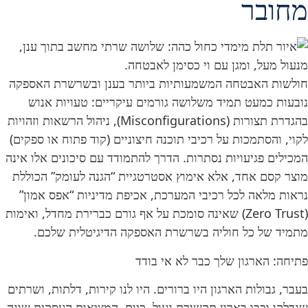
מחובר
חולשות האבטחה המשמעותיות ביותר בענן ובשרשרת האספקה
נובעות כמעט תמיד משלושה גורמים עיקריים: טעויות אנוש
בהגדרת תצורות (Misconfigurations), ניהול הרשאות וזהויות
לקוי, והסתמכות על רכיבי תוכנה חיצוניים (קוד פתוח או ספקים)
המכילים פגיעויות נסתרות. הדרך להתמודד עם סיכונים אלו אינה
מוצר קסם אחד, אלא אימוץ אסטרטגיית “הגנה לעומק” הכוללת
נראות מלאה לכל רכיבי המערכת, אכיפת מדיניות “אפס אמון”
(Zero Trust) שאינה סומכת על אף גורם כברירת מחדל, ואימות
מתמיד של כל חוליה בשרשרת האספקה הדיגיטלית שלכם.
פתיחה: הארגון שלך כבר לא אי בודד
בעבר, גבולות הארגון היו ברורים. היו לנו קירות, דלתות, ושרתים
שנדלקו וכבו בארון תקשורת נעול. כיום, המציאות העסקית שונה