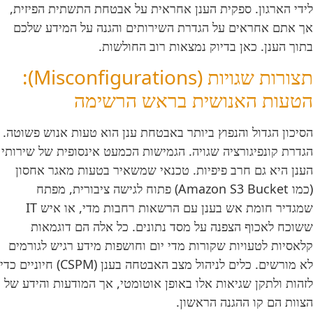
לידי הארגון. ספקית הענן אחראית על אבטחת התשתית הפיזית,
אך אתם אחראים על הגדרת השירותים והגנה על המידע שלכם
בתוך הענן. כאן בדיוק נמצאות רוב החולשות.
תצורות שגויות (Misconfigurations):
הטעות האנושית בראש הרשימה
הסיכון הגדול והנפוץ ביותר באבטחת ענן הוא טעות אנוש פשוטה.
הגדרת קונפיגורציה שגויה. הגמישות הכמעט אינסופית של שירותי
הענן היא גם חרב פיפיות. טכנאי שמשאיר בטעות מאגר אחסון
(כמו Amazon S3 Bucket) פתוח לגישה ציבורית, מפתח
שמגדיר חומת אש בענן עם הרשאות רחבות מדי, או איש IT
ששוכח לאכוף הצפנה על מסד נתונים. כל אלה הם דוגמאות
קלאסיות לטעויות שקורות מדי יום וחושפות מידע רגיש לגורמים
לא מורשים. כלים לניהול מצב האבטחה בענן (CSPM) חיוניים כדי
לזהות ולתקן שגיאות אלו באופן אוטומטי, אך המודעות והידע של
הצוות הם קו ההגנה הראשון.