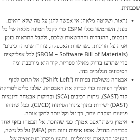
שכבתית.
נראות ושליטה מלאה:
אי אפשר להגן על מה שלא רואים.
בענן, השתמשו בכלי CSPM כדי לקבל תמונה מלאה של כל
הנכסים, ההגדרות וההרשאות שלכם, ולקבל התראות בזמן
אמת על חריגות. בשרשרת האספקה, צרו “רשימת רכיבים”
(SBOM – Software Bill of Materials) לכל אפליקציה
כדי שתדעו בדיוק מאילו ספריות קוד היא מורכבת ומה
הסיכונים הגלומים בהן.
אבטחה משולבת בפיתוח (“Shift Left”):
אל תחכו לסוף
תהליך הפיתוח כדי לבדוק את האבטחה. שלבו כלים לסריקת
קוד (SAST), ניתוח רכיבים (SCA) ובדיקות אבטחה דינמיות
(DAST) ישירות בתוך צינור הפיתוח (CI/CD). ככל שתזהו
פגיעות מוקדם יותר, כך זול וקל יותר לתקן אותה.
אימוץ גישת “אפס אמון”:
כפי שהוזכר, אל תבטחו באף אחד
כברירת מחדל. אכפו אימות זהות חזק (MFA) על כל גישה,
העניקו הרשאות מינימליות, ובצעו מיקרו־סגמנטציה של