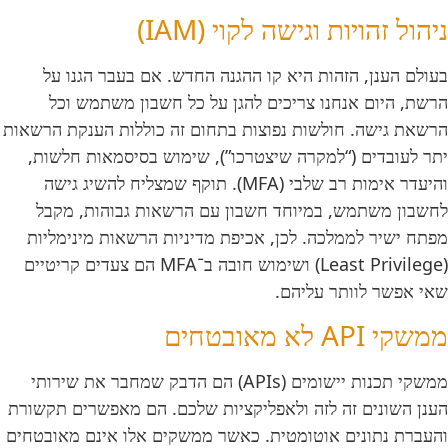
ניהול זהויות וגישה לקוי (IAM)
בעולם הענן, הזהות היא קו ההגנה החדש. אם בעבר הגנו על
הרשת, היום אנחנו צריכים להגן על כל חשבון משתמש וכל
הרשאת גישה. חולשות נפוצות בתחום זה כוללות הענקת הרשאות
יתר לעובדים (“למקרה שיצטרכו”), שימוש בסיסמאות חלשות,
והיעדר אימות רב שלבי (MFA). תוקף שמצליח להשיג גישה
לחשבון משתמש, במיוחד חשבון עם הרשאות גבוהות, מקבל
מפתח ישיר לממלכה. לכן, אכיפת מדיניות הרשאות מינימליות
(Least Privilege) ושימוש חובה ב־MFA הם צעדים קריטיים
שאי אפשר לוותר עליהם.
ממשקי API לא מאובטחים
ממשקי תכנות יישומים (APIs) הם הדבק שמחבר את שירותי
הענן השונים זה לזה ולאפליקציות שלכם. הם מאפשרים תקשורת
והעברת נתונים אוטומטית. כאשר ממשקים אלו אינם מאובטחים