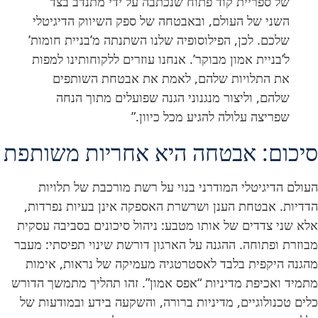
של ספריית קוד פתוח שנכתבה על ידי מתנדב בצד
השני של העולם, ובאבטחה של ספק השיווק הדיגיטלי
שלכם. לכן, הפילוסופיה שלנו השתנתה מ’בניית חומות’
ל’בניית אמון מבוקר’. אנחנו עוזרים ללקוחותינו למפות
את התלויות שלהם, לאמת את אבטחת השותפים
שלהם, וליצור מנגנוני הגנה שפועלים מתוך הנחה
שפריצה עלולה להגיע מכל כיוון.”
סיכום: אבטחה היא אחריות משותפת
העולם הדיגיטלי המודרני בנוי על רשת מורכבת של תלויות
הדדיות. אבטחת הענן ושרשרת האספקה אינן בעיות נפרדות,
אלא שני צדדים של אותו מטבע: ניהול סיכונים בסביבה עסקית
מבוזרת ופתוחה. ההגנה על הארגון דורשת שינוי תפיסתי: מעבר
מהגנה היקפית בלבד לאסטרטגיה מעמיקה של נראות, אימות
מתמיד ואכיפת מדיניות “אפס אמון”. זהו תהליך מתמשך הדורש
כלים טכנולוגיים, מדיניות ברורה, והשקעה בידע ובמודעות של