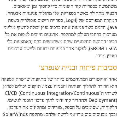
משתמשת בספריות קוד חיצוניות כדי לחסוך זמן ומשאבים.
הבעיה מתחילה כאשר בספריות אלו מתגלות פגיעויות אבטחה.
המקרה המפורסם של Log4j, ספריית רישום פופולרית בשפת
Java, הדגים כיצד פגיעות אחת ברכיב נפוץ יכולה לחשוף מיליוני
מערכות ברחבי העולם למתקפה. ארגונים חייבים למפות את כל
רכיבי התוכנה החיצוניים שהם משתמשים בהם (באמצעות כלי
SCA ו־SBOM), לעקוב אחר פגיעויות ידועות וליישם עדכונים
באופן מיידי.
סביבות פיתוח ובנייה שנפרצו
אחד הווקטורים המתוחכמים ביותר של מתקפות שרשרת אספקה
הוא חדירה לתהליך הפיתוח והבנייה עצמו. תוקפים יכולים לפרוץ
לשרתי ה־CI/CD (Continuous Integration/Continuous
Deployment) ולהחדיר קוד זדוני לתוך עדכון תוכנה לגיטימי.
הלקוחות, שסומכים על הספק, מורידים ומתקינים את העדכון,
ובכך מכניסים סוס טרויאני לרשת שלהם. מתקפת SolarWinds