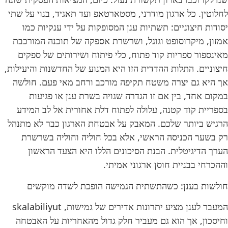
לחלוטין. כל ארגון מודרני, מסטארטאפ ועד תאגיד, בנוי על שתי
יסודות חיצוניים: תשתיות ענן המסופקות על ידי ענקיות כמו
אמזון, מיקרוסופט וגוגל, ושרשרת אספקה של תוכנה המורכבת
מאינספור ספריות קוד פתוח, כלי פיתוח ושירותים של ספקים
חיצוניים. התלות ההדדית הזו היא המנוע של החדשנות והיעילות,
אך היא גם יצרה משטח תקיפה מורכב ורחב מאי פעם. חולשה
במקום אחד, בין אם זו הגדרה שגויה בשרת ענן או פגיעות
בספריית קוד קטנה, עלולה לפתוח דלת אחורית אל לב המידע
הרגיש ביותר שלכם. המאבק על אבטחת הארגון כבר לא מתנהל
רק בשער הכניסה הראשי, אלא בכל חוליה וחוליה בשרשרת
הערך הדיגיטלית. הבנת הסיכונים הללו היא הצעד הראשון
וההכרחי בבניית חוסן ארגוני אמיתי.
חולשות בענן: כשהתשתית הגמישה הופכת לשדה מוקשים
המעבר לענן מציע יתרונות אדירים של גמישות, skalabiliyut
וחיסכון, אך הוא גם מעביר חלק גדול מהאחריות על האבטחה